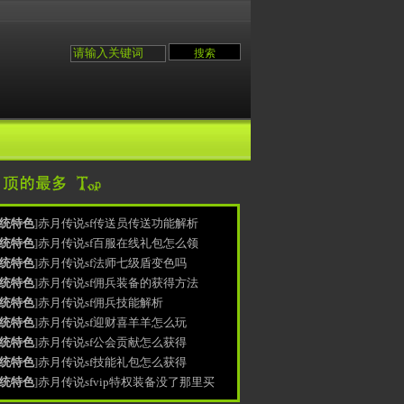
统特色
]
赤月传说sf传送员传送功能解析
统特色
]
赤月传说sf百服在线礼包怎么领
统特色
]
赤月传说sf法师七级盾变色吗
统特色
]
赤月传说sf佣兵装备的获得方法
统特色
]
赤月传说sf佣兵技能解析
统特色
]
赤月传说sf迎财喜羊羊怎么玩
统特色
]
赤月传说sf公会贡献怎么获得
统特色
]
赤月传说sf技能礼包怎么获得
统特色
]
赤月传说sfvip特权装备没了那里买