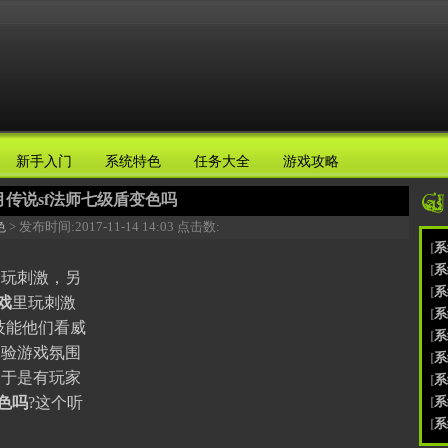
新手入门
系统特色
任务大全
游戏攻略
月传说sf法师七级盾变色吗
色
> 发布时间:
2017-11-14 14:03
点击数:
[
系
[
系
玩刺激，另
[
系
戏
里玩刺激
[
系
技能他们看威
[
系
体验游戏氛围
[
系
，于是有玩家
[
系
色吗
?这个听
[
系
[
系